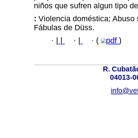
niños que sufren algun tipo d
:
Violencia doméstica; Abuso 
Fábulas de Düss.
·
|
|
·
|
·
(
pdf
)
R. Cubatão
04013-0
info@vet