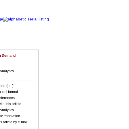
on Demand
Analytics
ese (pdf)
in xml format
references
ite this article
Analytics
c translation
s article by e-mail