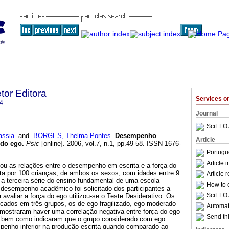
etor Editora
Services 
4
Journal
SciELO 
assia
and
BORGES, Thelma Pontes
.
Desempenho
Article
 do ego
.
Psic
[online]. 2006, vol.7, n.1, pp.49-58. ISSN 1676-
Portugu
Article 
gou as relações entre o desempenho em escrita e a força do
ta por 100 crianças, de ambos os sexos, com idades entre 9
Article 
a terceira série do ensino fundamental de uma escola
How to c
 desempenho acadêmico foi solicitado dos participantes a
SciELO 
 avaliar a força do ego utilizou-se o Teste Desiderativo. Os
ficados em três grupos, os de ego fragilizado, ego moderado
Automati
 mostraram haver uma correlação negativa entre força do ego
Send thi
 bem como indicaram que o grupo considerado com ego
mpenho inferior na produção escrita quando comparado ao