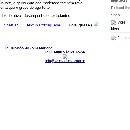
Indicators
 sua vez, o grupo com ego moderado também teve
rita que o grupo de ego forte.
Related lin
Share
e desiderativo; Desempenho de estudantes.
More
h
|
Spanish
·
text in Portuguese
·
Portuguese (
More
Permali
R. Cubatão, 48 - Vila Mariana
04013-000 São Paulo-SP
info@vetoreditora.com.br