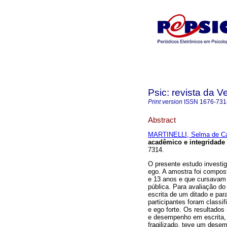
Psic: revista da V
Print version
ISSN
1676-731
Abstract
MARTINELLI, Selma de C
acadêmico e integridade
7314.
O presente estudo investi
ego. A amostra foi compos
e 13 anos e que cursavam 
pública. Para avaliação do
escrita de um ditado e para
participantes foram classi
e ego forte. Os resultados
e desempenho em escrita,
fragilizado, teve um dese