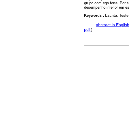
grupo com ego forte. Por
desempenho inferior em esc
Keywords :
Escrita; Test
·
abstract in Englis
pdf
)