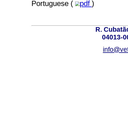
Portuguese (
pdf
)
R. Cubatão
04013-0
info@vet