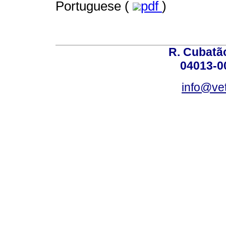
Portuguese (
pdf
)
R. Cubatão
04013-0
info@vet