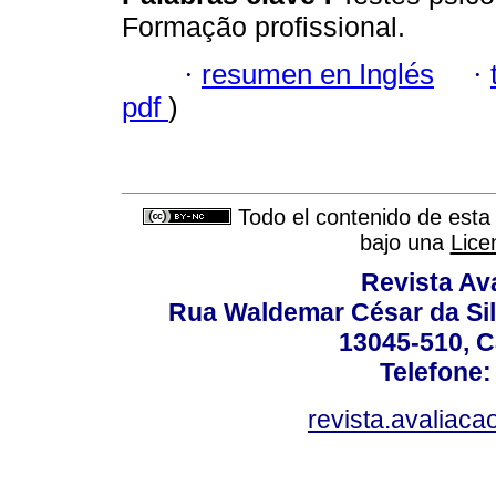
Formação profissional.
·
resumen en Inglés
·
pdf
)
Todo el contenido de esta 
bajo una
Lice
Revista Av
Rua Waldemar César da Silv
13045-510, C
Telefone:
revista.avaliac