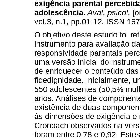
exigência parental percebid
adolescência
.
Aval. psicol.
[o
vol.3, n.1, pp.01-12. ISSN 16
O objetivo deste estudo foi re
instrumento para avaliação d
responsividade parentais perc
uma versão inicial do instrum
de enriquecer o conteúdo das
fidedignidade. Inicialmente, u
550 adolescentes (50,5% mul
anos. Análises de componente
existência de duas componen
às dimensões de exigência e 
Cronbach observados na versã
foram entre 0,78 e 0,92. Este