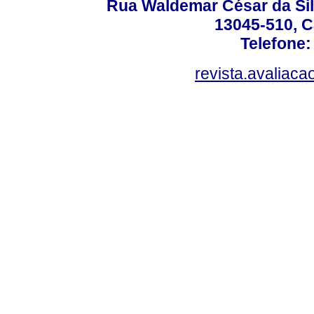
Rua Waldemar César da Silv
13045-510, C
Telefone:
revista.avaliac