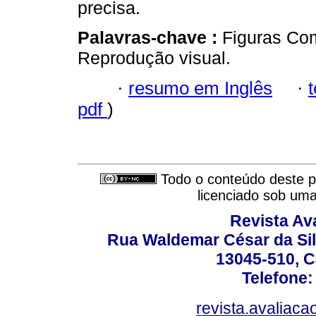
precisa.
Palavras-chave :
Figuras Co
Reprodução visual.
·
resumo em Inglês
·
pdf
)
Todo o conteúdo deste pe
licenciado sob um
Revista Av
Rua Waldemar César da Silv
13045-510, C
Telefone:
revista.avaliac