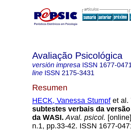
Avaliação Psicológica
versión impresa
ISSN
1677-047
line
ISSN
2175-3431
Resumen
HECK, Vanessa Stumpf
et al.
subtestes verbais da versã
da WASI
.
Aval. psicol.
[online]
n.1, pp.33-42. ISSN 1677-047