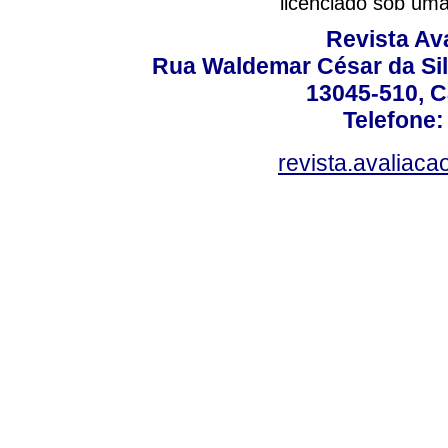
licenciado sob um
Revista Av
Rua Waldemar César da Silv
13045-510, C
Telefone:
revista.avaliac