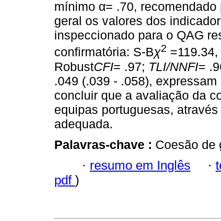
mínimo α= .70, recomendado 
geral os valores dos indicado
inspeccionado para o QAG resu
2
confirmatória: S-B
χ
=119.34, 
Robust
CFI
= .97;
TLI/NNFI
= .
.049 (.039 - .058), expressa
concluir que a avaliação da 
equipas portuguesas, através 
adequada.
Palavras-chave :
Coesão de g
·
resumo em Inglês
·
pdf
)