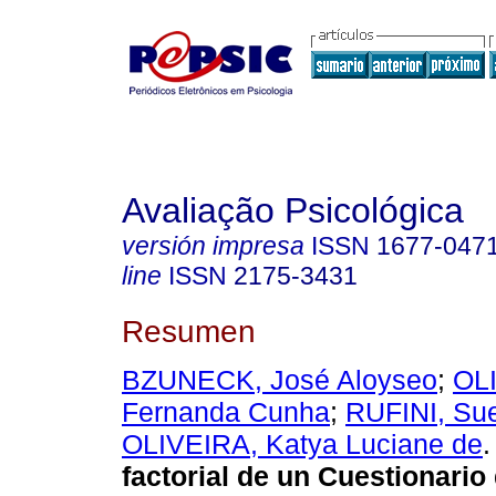
Avaliação Psicológica
versión impresa
ISSN
1677-047
line
ISSN
2175-3431
Resumen
BZUNECK, José Aloyseo
;
OLI
Fernanda Cunha
;
RUFINI, Sue
OLIVEIRA, Katya Luciane de
.
factorial de un Cuestionario