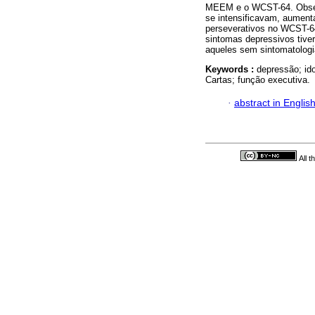
MEEM e o WCST-64. Obser
se intensificavam, aumenta
perseverativos no WCST-6
sintomas depressivos ti
aqueles sem sintomatologi
Keywords :
depressão; id
Cartas; função executiva.
·
abstract in Englis
All 