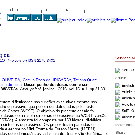
gica
Services 
1
On-line version
ISSN
2175-3431
SciELO 
article
;
OLIVEIRA, Camila Rosa de
;
IRIGARAY, Tatiana Quarti
cema de Lima
.
Desempenho de idosos com e sem
English 
o WCST-64
.
Aval. psicol.
[online]. 2016, vol.15, n.1, pp.31-39.
Article 
Article 
sentem dificuldades nas funções executivas mesmo nos
How to c
uadro depressivo, que podem ser detectadas pelo Teste
SciELO 
o de Cartas (WCST). O objetivo do presente estudo foi
e idosos com e sem sintomas depressivos no WCST, versão
Automati
ST-64). A amostra foi composta por 153 idosos, divididos
m sintomas depressivos. Os grupos foram pareados em
Indicators
dade e escore no Mini Exame do Estado Mental (MEEM).
Share
ados sociodemográficos, a Escala de Depressão Geriátrica, o