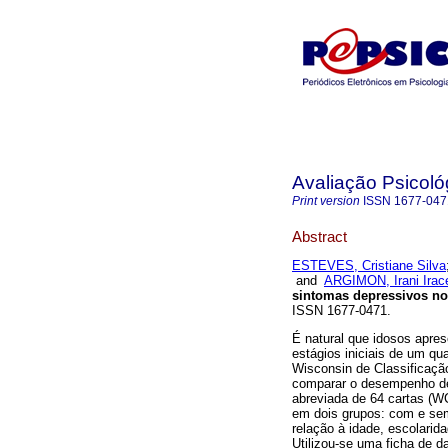
Avaliação Psicoló
Print version
ISSN
1677-047
Abstract
ESTEVES, Cristiane Silva
and
ARGIMON, Irani Ira
sintomas depressivos n
ISSN 1677-0471.
É natural que idosos apre
estágios iniciais de um q
Wisconsin de Classificaçã
comparar o desempenho d
abreviada de 64 cartas (WC
em dois grupos: com e se
relação à idade, escolari
Utilizou-se uma ficha de d