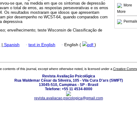
vou-se que, na medida em que os sintomas de depressão
More
vam o total de erros, as respostas perseverativas e os erros
More
4. Os resultados mostraram que idosos que apresentam
veram pior desempenho no WCST-64, quando comparados com
a depressiva
Permali
oso; envelhecimento; teste Wisconsin de Classificação de
h
|
Spanish
·
text in English
·
English (
pdf
)
the contents of this journal, except where otherwise noted, is licensed under a
Creative Common
Revista Avaliação Psicológica
Rua Waldemar César da Silveira, 105 - Vila Cura D'ars (SWIFT)
13045-510, Campinas - SP - Brasil
Telefone: +55 11 4534-8000
revista.avaliacao.psicologica@gmail.com