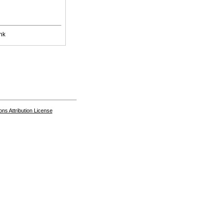
nk
s Attribution License