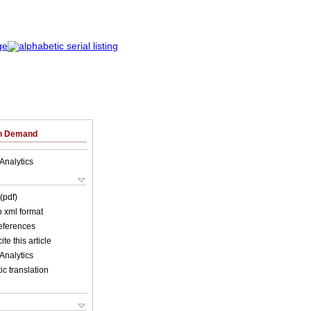
on Demand
Analytics
(pdf)
in xml format
references
ite this article
Analytics
c translation