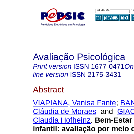
Avaliação Psicológica
Print version
ISSN
1677-0471
On
line version
ISSN
2175-3431
Abstract
VIAPIANA, Vanisa Fante
;
BAN
Cláudia de Moraes
and
GIA
Claudia Hofheinz
.
Bem-Estar 
infantil
:
avaliação por meio