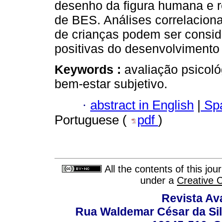
desenho da figura humana e r
de BES. Análises correlacio
de crianças podem ser conside
positivas do desenvolviment
Keywords :
avaliação psicol
bem-estar subjetivo.
·
abstract in English
|
Spa
Portuguese (
pdf
)
All the contents of this jo
under a
Creative 
Revista Av
Rua Waldemar César da Silv