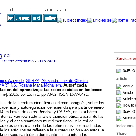
gica
Services 
1
On-line version
ISSN
2175-3431
SciELO 
article
igues Azevedo
;
SERPA, Alexandre Luiz de Oliveira
;
MARTINS, Rosana Maria Mohallem
.
Autoeficacia
Portugu
lación del aprendizaje
:
las redes sociales en las bases
Article 
line]. 2016, vol.15, n.1, pp.73-82. ISSN 1677-0471.
Article 
lisis de la literatura científica en idioma porugués, sobre los
How to c
cadémica y autoregulación del aprendizaje a partir de enero
SciELO 
014 en bases de datos Redalyc y CAPES, en la subárea
ítems. Fue realizado análisis cienciométrica a partir de las
Automati
ulos y el escalonamiento multidimensional, y la red de
autores se hizo a partir de las referencias. Los resultados
Indicators
 los artículos se refieren a la autoregulación y en estos la
Share
 la perspectiva teórica dominante. En cuanto a las