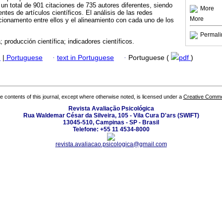
 un total de 901 citaciones de 735 autores diferentes, siendo
More
ntes de artículos científicos. El análisis de las redes
More
cionamento entre ellos y el alineamiento con cada uno de los
Permali
; producción científica; indicadores científicos.
h
|
Portuguese
·
text in Portuguese
·
Portuguese (
pdf
)
the contents of this journal, except where otherwise noted, is licensed under a
Creative Common
Revista Avaliação Psicológica
Rua Waldemar César da Silveira, 105 - Vila Cura D'ars (SWIFT)
13045-510, Campinas - SP - Brasil
Telefone: +55 11 4534-8000
revista.avaliacao.psicologica@gmail.com