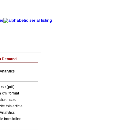
on Demand
Analytics
ese (pdf)
in xml format
references
ite this article
Analytics
c translation