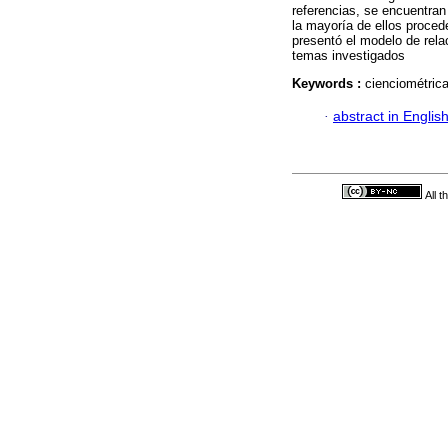
referencias, se encuentran
la mayoría de ellos procede
presentó el modelo de rela
temas investigados
Keywords :
cienciométrica
·
abstract in Englis
All 