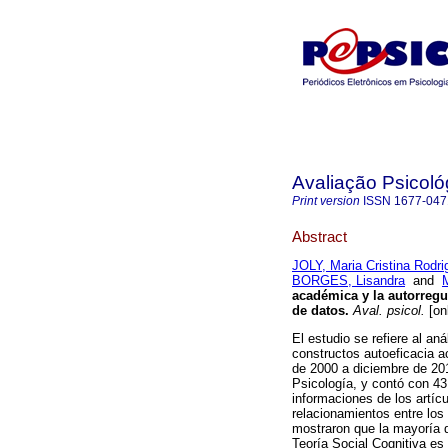
Avaliação Psicoló
Print version
ISSN
1677-047
Abstract
JOLY, Maria Cristina Rodr
BORGES, Lisandra
and
académica y la autorregu
de datos
.
Aval. psicol.
[on
El estudio se refiere al aná
constructos autoeficacia a
de 2000 a diciembre de 2
Psicología, y contó con 43 
informaciones de los artíc
relacionamientos entre los 
mostraron que la mayoría de
Teoría Social Cognitiva es