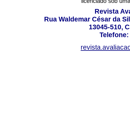
licenciado sob um
Revista Av
Rua Waldemar César da Silv
13045-510, C
Telefone:
revista.avaliac