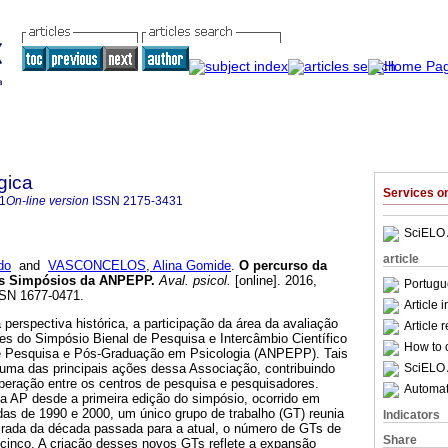
gica
Services 
1
On-line version
ISSN
2175-3431
SciELO 
article
do
and
VASCONCELOS, Alina Gomide
.
O percurso da
nos Simpósios da ANPEPP
.
Aval. psicol.
[online]. 2016,
Portugu
SSN 1677-0471.
Article 
erspectiva histórica, a participação da área da avaliação
Article 
es do Simpósio Bienal de Pesquisa e Intercâmbio Científico
How to c
e Pesquisa e Pós-Graduação em Psicologia (ANPEPP). Tais
SciELO 
ma das principais ações dessa Associação, contribuindo
operação entre os centros de pesquisa e pesquisadores.
Automati
a AP desde a primeira edição do simpósio, ocorrido em
as de 1990 e 2000, um único grupo de trabalho (GT) reunia
Indicators
irada da década passada para a atual, o número de GTs de
Share
cinco. A criação desses novos GTs reflete a expansão