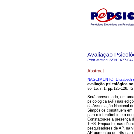
Avaliação Psicoló
Print version
ISSN
1677-047
Abstract
NASCIMENTO, Elizabeth 
avaliação psicológica 
vol.15, n.1, pp.125-128. I
Será apresentado, em uma p
psicológica (AP) nas ediçõ
da Associação Nacional d
Simpósios constituem em u
para o intercâmbio e a co
Constatou-se a presença d
1988. Enquanto, nas décad
pesquisadores de AP, na v
AP aumentou de três para 