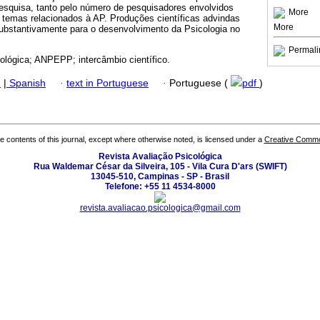
esquisa, tanto pelo número de pesquisadores envolvidos
More
 temas relacionados à AP. Produções científicas advindas
More
ubstantivamente para o desenvolvimento da Psicologia no
Permali
cológica; ANPEPP; intercâmbio científico.
h
|
Spanish
·
text in Portuguese
·
Portuguese (
pdf
)
the contents of this journal, except where otherwise noted, is licensed under a
Creative Common
Revista Avaliação Psicológica
Rua Waldemar César da Silveira, 105 - Vila Cura D'ars (SWIFT)
13045-510, Campinas - SP - Brasil
Telefone: +55 11 4534-8000
revista.avaliacao.psicologica@gmail.com