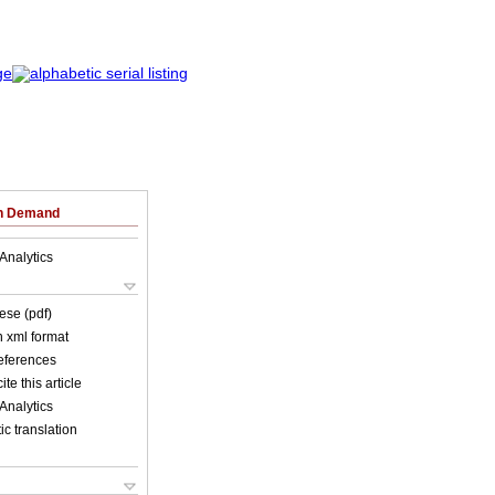
on Demand
Analytics
ese (pdf)
in xml format
references
ite this article
Analytics
c translation