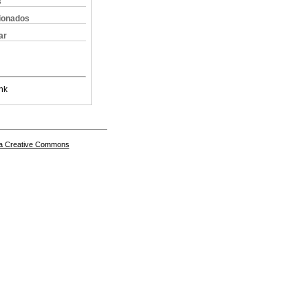
s
cionados
ar
nk
a Creative Commons