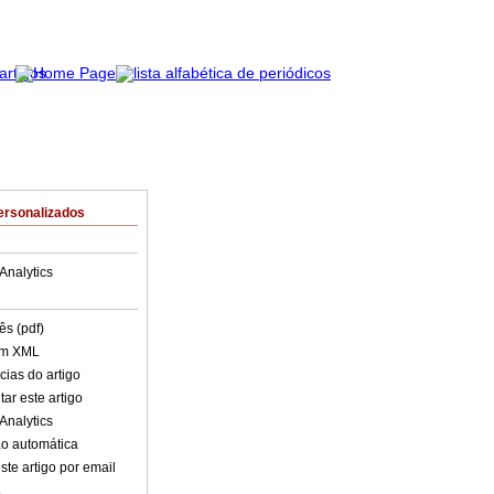
ersonalizados
Analytics
ês (pdf)
em XML
cias do artigo
ar este artigo
Analytics
o automática
ste artigo por email