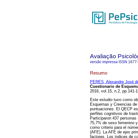
Avaliação Psicoló
versão impressa
ISSN
1677
Resumo
PERES, Alexandre José d
Cuestionario de Esquema
2016, vol.15, n.2, pp.141-
Este estudio tuvo como obj
Esquemas y Creencias de P
puntuaciones. El QECP es 
perfiles cognitivos de tras
Participaron 437 personas
75,7% de sexo femenino y 8
como criterio para el númer
(AFE). La AFE de ejes prin
factores. Los índices de c