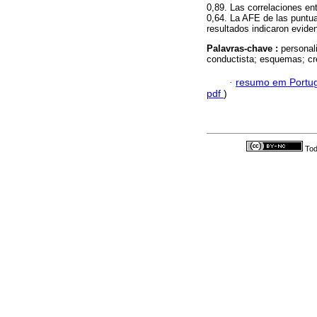
0,89. Las correlaciones ent
0,64. La AFE de las puntua
resultados indicaron eviden
Palavras-chave :
personal
conductista; esquemas; cr
·
resumo em Portu
pdf
)
Tod