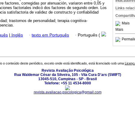
Indicadore
re factores, corregidas por atenuación, variaron entre 0,05 y
ciones factoriales indicó dos factores de segundo orden. Los
Links rela
cia satisfactoria de validez de constructo y confiabilidad
Compartilh
idad; trastornos de personalidad; terapia cognitiva-
Mais
eencias.
Mais
guês
|
Inglês
·
texto em Português
·
Português (
Permali
o o conteúdo deste periódico, exceto onde está identificado, está licenciado sob uma
Licenç
Revista Avaliação Psicológica
Rua Waldemar César da Silveira, 105 - Vila Cura D'ars (SWIFT)
13045-510, Campinas - SP - Brasil
Telefone: +55 11 4534-8000
revista.avaliacao.psicologica@gmail.com