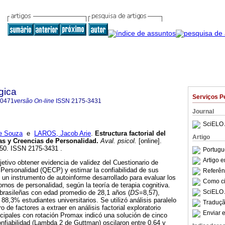
gica
Serviços P
-0471
versão On-line
ISSN
2175-3431
Journal
SciELO 
e Souza
e
LAROS, Jacob Arie
.
Estructura factorial del
Artigo
s y Creencias de Personalidad
.
Aval. psicol.
[online].
150. ISSN 2175-3431 .
Portugu
Artigo 
etivo obtener evidencia de validez del Cuestionario de
ersonalidad (QECP) y estimar la confiabilidad de sus
Referên
un instrumento de autoinforme desarrollado para evaluar los
Como cit
tornos de personalidad, según la teoría de terapia cognitiva.
SciELO 
 brasileñas con edad promedio de 28,1 años (
DS
=8,57),
8,3% estudiantes universitarios. Se utilizó análisis paralelo
Traduçã
o de factores a extraer en análisis factorial exploratorio
Enviar e
cipales con rotación Promax indicó una solución de cinco
onfiabilidad (Lambda 2 de Guttman) oscilaron entre 0,64 y