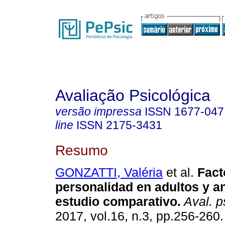
Avaliação Psicológica
versão impressa
ISSN
1677-047
line
ISSN
2175-3431
Resumo
GONZATTI, Valéria
et al.
Fact
personalidad en adultos y a
estudio comparativo
.
Aval. ps
2017, vol.16, n.3, pp.256-260