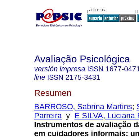
Avaliação Psicológica
versión impresa
ISSN
1677-047
line
ISSN
2175-3431
Resumen
BARROSO, Sabrina Martins
;
Parreira
y
E SILVA, Luciana F
Instrumentos de avaliação 
em cuidadores informais
:
um