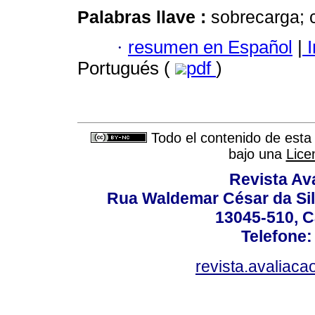
Palabras llave :
sobrecarga; 
·
resumen en Español
|
I
Portugués (
pdf
)
Todo el contenido de esta 
bajo una
Lice
Revista Av
Rua Waldemar César da Silv
13045-510, C
Telefone:
revista.avaliac