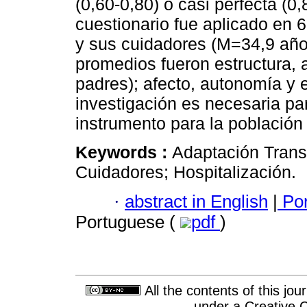
(0,60-0,80) o casi perfecta (0,
cuestionario fue aplicado en 
y sus cuidadores (M=34,9 añ
promedios fueron estructura, 
padres); afecto, autonomía y 
investigación es necesaria par
instrumento para la población 
Keywords :
Adaptación Transc
Cuidadores; Hospitalización.
·
abstract in English
|
Por
Portuguese (
pdf
)
All the contents of this jo
under a
Creative 