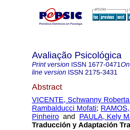
Avaliação Psicológica
Print version
ISSN
1677-0471
On
line version
ISSN
2175-3431
Abstract
VICENTE, Schwanny Roberta
Rambalducci Mofati
;
RAMOS, 
Pinheiro
and
PAULA, Kely Ma
Traducción y Adaptación Tra