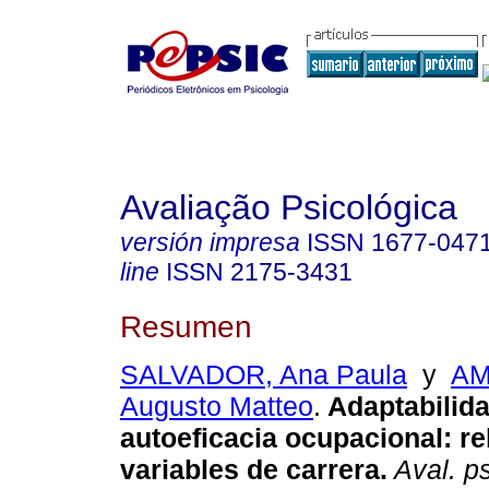
Avaliação Psicológica
versión impresa
ISSN
1677-047
line
ISSN
2175-3431
Resumen
SALVADOR, Ana Paula
y
AM
Augusto Matteo
.
Adaptabilida
autoeficacia ocupacional
:
re
variables de carrera
.
Aval. ps