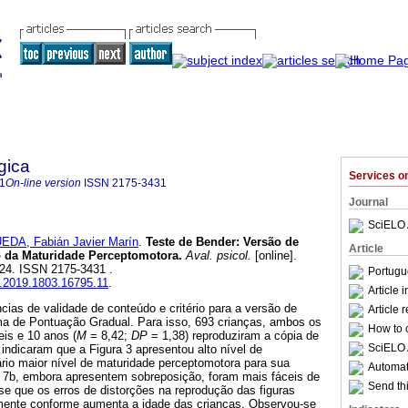
gica
Services 
1
On-line version
ISSN
2175-3431
Journal
SciELO 
EDA, Fabián Javier Marín
.
Teste de Bender
:
Versão de
Article
ão da Maturidade Perceptomotora
.
Aval. psicol.
[online].
-324. ISSN 2175-3431 .
Portugu
p.2019.1803.16795.11
.
Article 
ias de validade de conteúdo e critério para a versão de
Article 
ema de Pontuação Gradual. Para isso, 693 crianças, ambos os
How to c
is e 10 anos (
M
= 8,42;
DP
= 1,38) reproduziram a cópia de
SciELO 
 indicaram que a Figura 3 apresentou alto nível de
rio maior nível de maturidade perceptomotora para sua
Automati
 7b, embora apresentem sobreposição, foram mais fáceis de
Send thi
se que os erros de distorções na reprodução das figuras
mente conforme aumenta a idade das crianças. Observou-se