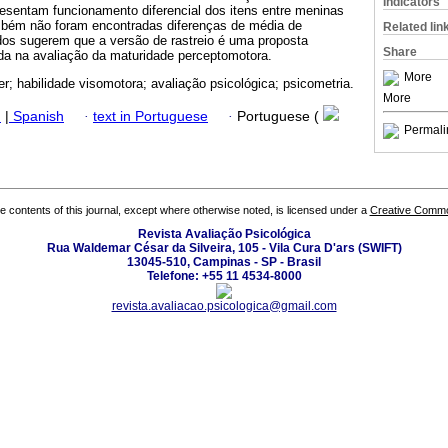
Indicators
resentam funcionamento diferencial dos itens entre meninas
mbém não foram encontradas diferenças de média de
Related lin
s sugerem que a versão de rastreio é uma proposta
Share
ada na avaliação da maturidade perceptomotora.
More
r; habilidade visomotora; avaliação psicológica; psicometria.
More
h
|
Spanish
·
text in Portuguese
·
Portuguese (
Permali
the contents of this journal, except where otherwise noted, is licensed under a
Creative Common
Revista Avaliação Psicológica
Rua Waldemar César da Silveira, 105 - Vila Cura D'ars (SWIFT)
13045-510, Campinas - SP - Brasil
Telefone: +55 11 4534-8000
revista.avaliacao.psicologica@gmail.com