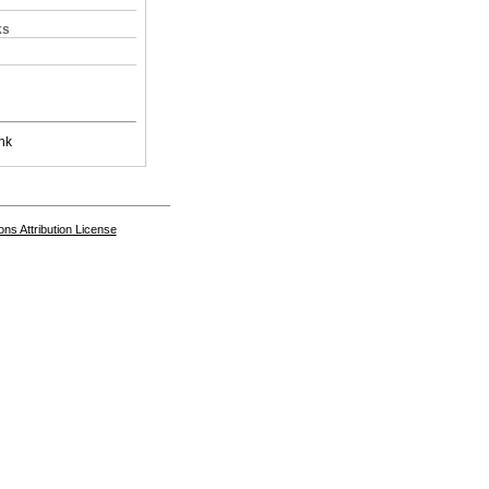
ks
nk
s Attribution License