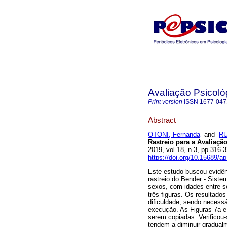
Avaliação Psicoló
Print version
ISSN
1677-047
Abstract
OTONI, Fernanda
and
RU
Rastreio para a Avaliaç
2019, vol.18, n.3, pp.316
https://doi.org/10.15689/a
Este estudo buscou evidênc
rastreio do Bender - Sist
sexos, com idades entre se
três figuras. Os resultados
dificuldade, sendo necessá
execução. As Figuras 7a e
serem copiadas. Verificou-
tendem a diminuir gradual