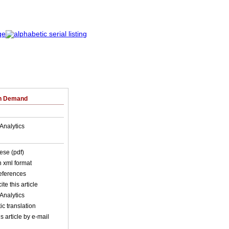
on Demand
Analytics
ese (pdf)
in xml format
references
ite this article
Analytics
c translation
s article by e-mail