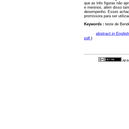
que as três figuras não ap
e meninos, além disso ta
desempenho. Esses achado
promissora para ser utiliz
Keywords :
teste de Bende
·
abstract in Englis
pdf
)
All 