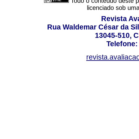
Todo o conteúdo deste pe
licenciado sob um
Revista Av
Rua Waldemar César da Silv
13045-510, C
Telefone:
revista.avaliac