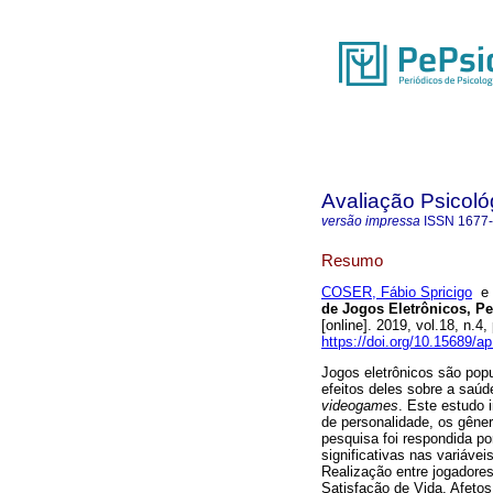
Avaliação Psicoló
versão impressa
ISSN
1677
Resumo
COSER, Fábio Spricigo
de Jogos Eletrônicos, P
[online]. 2019, vol.18, n.
https://doi.org/10.15689/
Jogos eletrônicos são pop
efeitos deles sobre a saú
videogames
. Este estudo 
de personalidade, os gêner
pesquisa foi respondida po
significativas nas variáve
Realização entre jogadores
Satisfação de Vida, Afetos