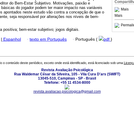
Compartilh
ditor do Bem-Estar Subjetivo. Motivações, paixão e
 básicas do jogador podem ter maior impacto nas variáveis
Mais
os apontados neste estudo vão contra a concepção de que o
Mais
ente, seja responsável por alterações nos níveis de bem-
Permali
a positiva; bem-estar subjetivo; jogos digitais.
|
Espanhol
·
texto em Português
·
Português (
pdf
)
o o conteúdo deste periódico, exceto onde está identificado, está licenciado sob uma
Licenç
Revista Avaliação Psicológica
Rua Waldemar César da Silveira, 105 - Vila Cura D'ars (SWIFT)
13045-510, Campinas - SP - Brasil
Telefone: +55 11 4534-8000
revista.avaliacao.psicologica@gmail.com