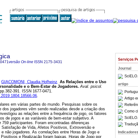
gica
Serviços P
-0471
versão On-line
ISSN
2175-3431
Journal
SciELO 
e
GIACOMONI, Claudia Hofheinz
.
As Relações entre o Uso
artigo
ersonalidade e o Bem-Estar de Jogadores
.
Aval. psicol.
4, pp.382-391. ISSN 1677-0471.
Portugu
ap.2019.1804.18566.06
.
Artigo 
ulares em várias partes do mundo. Pesquisas sobre os
Referên
de dos jogadores vêm sendo realizadas desde a criação dos
Como cit
investigou as relações entre a frequência de jogo, os fatores
SciELO 
os de jogos e as variáveis de bem-estar subjetivo. A
r 759 participantes. Foram encontradas diferenças
Traduçã
is Satisfação de Vida, Afetos Positivos, Extroversão e
 e não jogadores. As correlações entre Horas de Jogo e
Indicadore
 Positivos e Realização foram baixas. Horas de Jogo por