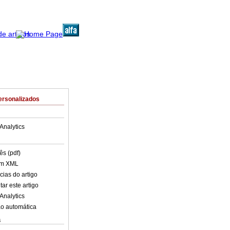
ersonalizados
Analytics
ês (pdf)
em XML
cias do artigo
ar este artigo
Analytics
o automática
s