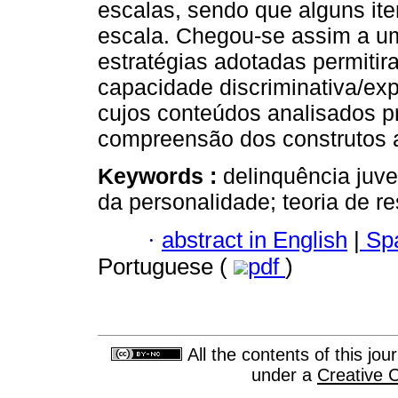
escalas, sendo que alguns i
escala. Chegou-se assim a um
estratégias adotadas permitir
capacidade discriminativa/exp
cujos conteúdos analisados p
compreensão dos construtos af
Keywords :
delinquência juve
da personalidade; teoria de re
·
abstract in English
|
Spa
Portuguese (
pdf
)
All the contents of this jo
under a
Creative 