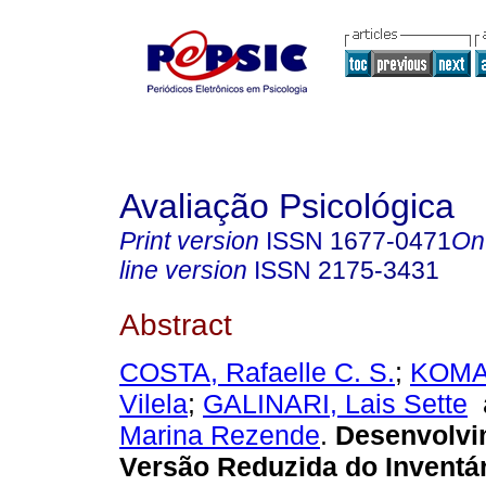
Avaliação Psicológica
Print version
ISSN
1677-0471
On
line version
ISSN
2175-3431
Abstract
COSTA, Rafaelle C. S.
;
KOMA
Vilela
;
GALINARI, Lais Sette
Marina Rezende
.
Desenvolvi
Versão Reduzida do Inventá