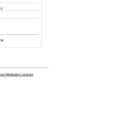
ks
nk
s Attribution License