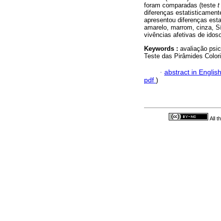
foram comparadas (teste
diferenças estatisticamen
apresentou diferenças estat
amarelo, marrom, cinza, S
vivências afetivas de idos
Keywords :
avaliação psic
Teste das Pirâmides Color
·
abstract in Englis
pdf
)
All 