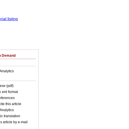
on Demand
Analytics
ese (pdf)
in xml format
references
ite this article
Analytics
c translation
s article by e-mail