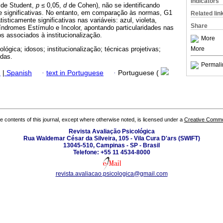
Indicators
t
de Student,
p
≤ 0,05,
d
de Cohen), não se identificando
te significativas. No entanto, em comparação às normas, G1
Related lin
isticamente significativas nas variáveis: azul, violeta,
Share
índromes Estímulo e Incolor, apontando particularidades nas
os associados à institucionalização.
More
More
ológica; idosos; institucionalização; técnicas projetivas;
idas.
Permali
h
|
Spanish
·
text in Portuguese
·
Portuguese (
the contents of this journal, except where otherwise noted, is licensed under a
Creative Common
Revista Avaliação Psicológica
Rua Waldemar César da Silveira, 105 - Vila Cura D'ars (SWIFT)
13045-510, Campinas - SP - Brasil
Telefone: +55 11 4534-8000
revista.avaliacao.psicologica@gmail.com