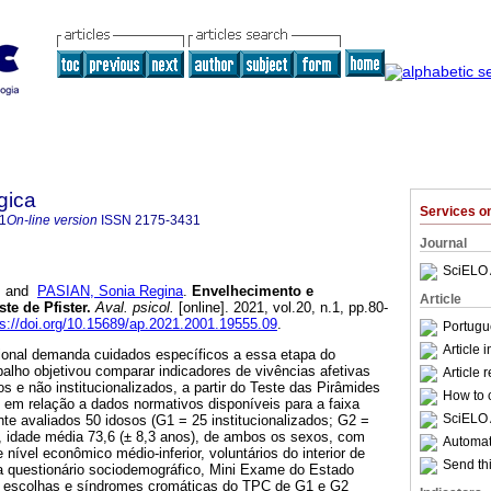
gica
Services 
1
On-line version
ISSN
2175-3431
Journal
SciELO 
and
PASIAN, Sonia Regina
.
Envelhecimento e
Article
ste de Pfister
.
Aval. psicol.
[online]. 2021, vol.20, n.1, pp.80-
ps://doi.org/10.15689/ap.2021.2001.19555.09
.
Portugu
Article 
ional demanda cuidados específicos a essa etapa do
alho objetivou comparar indicadores de vivências afetivas
Article 
os e não institucionalizados, a partir do Teste das Pirâmides
How to c
, em relação a dados normativos disponíveis para a faixa
SciELO 
nte avaliados 50 idosos (G1 = 25 institucionalizados; G2 =
), idade média 73,6 (± 8,3 anos), de ambos os sexos, com
Automati
nível econômico médio-inferior, voluntários do interior de
Send thi
 questionário sociodemográfico, Mini Exame do Estado
escolhas e síndromes cromáticas do TPC de G1 e G2