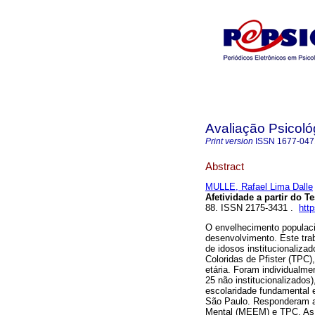
Avaliação Psicoló
Print version
ISSN
1677-047
Abstract
MULLE, Rafael Lima Dalle
Afetividade a partir do Te
88. ISSN 2175-3431 .
htt
O envelhecimento populac
desenvolvimento. Este trab
de idosos institucionalizad
Coloridas de Pfister (TPC)
etária. Foram individualme
25 não institucionalizados
escolaridade fundamental e 
São Paulo. Responderam a
Mental (MEEM) e TPC. As 