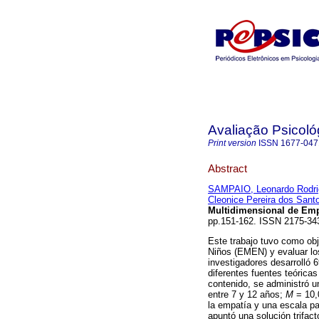
Avaliação Psicoló
Print version
ISSN
1677-047
Abstract
SAMPAIO, Leonardo Rodri
Cleonice Pereira dos Sant
Multidimensional de Emp
pp.151-162. ISSN 2175-3
Este trabajo tuvo como obj
Niños (EMEN) y evaluar los
investigadores desarrolló 
diferentes fuentes teórica
contenido, se administró 
entre 7 y 12 años;
M
= 10,0
la empatía y una escala par
apuntó una solución trifact