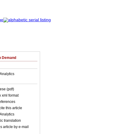
on Demand
Analytics
ese (pdf)
in xml format
references
ite this article
Analytics
c translation
s article by e-mail