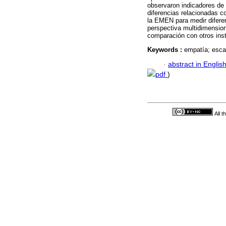
observaron indicadores de
diferencias relacionadas c
la EMEN para medir difere
perspectiva multidimension
comparación con otros inst
Keywords :
empatía; escal
·
abstract in Englis
pdf
)
All 