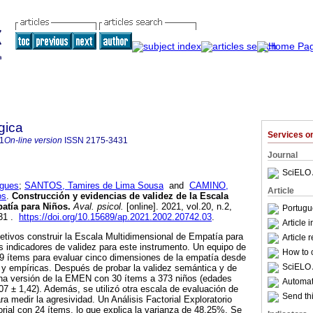
gica
Services 
1
On-line version
ISSN
2175-3431
Journal
SciELO 
gues
;
SANTOS, Tamires de Lima Sousa
and
CAMINO,
Article
os
.
Construcción y evidencias de validez de la Escala
atía para Niños
.
Aval. psicol.
[online]. 2021, vol.20, n.2,
Portugu
431 .
https://doi.org/10.15689/ap.2021.2002.20742.03
.
Article 
etivos construir la Escala Multidimensional de Empatía para
Article 
 indicadores de validez para este instrumento. Un equipo de
How to c
69 ítems para evaluar cinco dimensiones de la empatía desde
SciELO 
s y empíricas. Después de probar la validez semántica y de
una versión de la EMEN con 30 ítems a 373 niños (edades
Automati
7 ± 1,42). Además, se utilizó otra escala de evaluación de
Send thi
a medir la agresividad. Un Análisis Factorial Exploratorio
orial con 24 ítems, lo que explica la varianza de 48.25%. Se