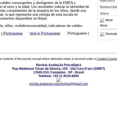
Indicators
 validez convergentes y divergentes de la EMEN y
on el sexo y la edad. Los resultados indican la idoneidad de
Related lin
ntes componentes de la empatía en los niños, desde una
Share
al, lo que representa una ventaja de esta escala en
rumentos disponibles en Brasil.
More
More
a; niños; multidimensionalidad; indicadores de validez.
h
|
Portuguese
·
text in Portuguese
·
Portuguese (
Permali
the contents of this journal, except where otherwise noted, is licensed under a
Creative Common
Revista Avaliação Psicológica
Rua Waldemar César da Silveira, 105 - Vila Cura D'ars (SWIFT)
13045-510, Campinas - SP - Brasil
Telefone: +55 11 4534-8000
revista.avaliacao.psicologica@gmail.com