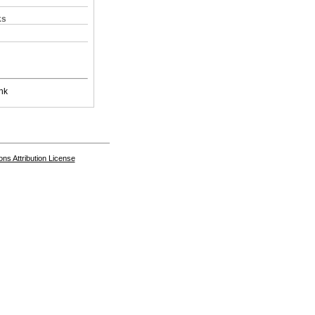
ks
nk
s Attribution License