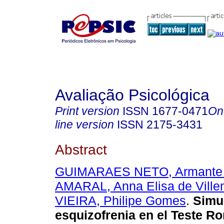
Avaliação Psicológica
Print version
ISSN
1677-0471
On
line version
ISSN
2175-3431
Abstract
GUIMARAES NETO, Armante
AMARAL, Anna Elisa de Ville
VIEIRA, Philipe Gomes
.
Simu
esquizofrenia en el Teste R