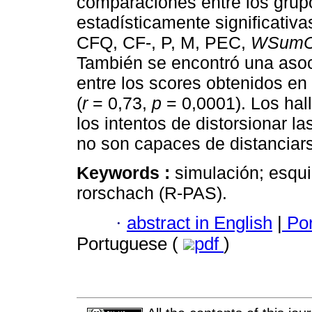
comparaciones entre los grup
estadísticamente significativa
CFQ, CF-, P, M, PEC,
WSumC
También se encontró una asoci
entre los scores obtenidos en
(
r
= 0,73,
p
= 0,0001). Los hal
los intentos de distorsionar l
no son capaces de distanciars
Keywords :
simulación; esqui
rorschach (R-PAS).
·
abstract in English
|
Por
Portuguese (
pdf
)