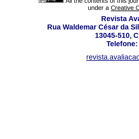
All the contents of this jo
under a
Creative 
Revista Av
Rua Waldemar César da Silv
13045-510, C
Telefone:
revista.avaliac