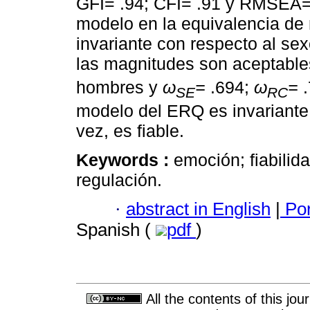
GFI= .94; CFI= .91 y RMSEA= .0
modelo en la equivalencia de
invariante con respecto al se
las magnitudes son aceptabl
hombres y
ω
=
.694;
ω
=
SE
RC
modelo del ERQ es invariante 
vez, es fiable.
Keywords :
emoción; fiabilida
regulación.
·
abstract in English
|
Por
Spanish (
pdf
)
All the contents of this jo