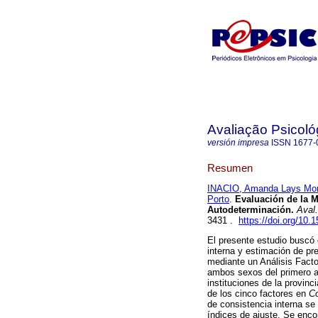
Avaliação Psicoló
versión impresa
ISSN
1677-
Resumen
INACIO, Amanda Lays Mon
Porto
.
Evaluación de la M
Autodeterminación
.
Aval.
3431 .
https://doi.org/10
El presente estudio buscó e
interna y estimación de pr
mediante un Análisis Facto
ambos sexos del primero al
instituciones de la provin
de los cinco factores en
C
de consistencia interna se
índices de ajuste. Se enco