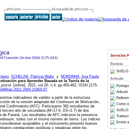
gica
Servicios 
0471
versión On-line
ISSN
2175-3431
Revista
SciELO 
teiro
;
SCHELINI, Patrícia Waltz
y
NORONHA, Ana Paula
Articulo
otivación para Aprender Basada en la Teoría de la
 psicol.
[online]. 2021, vol.20, n.4, pp.455-462. ISSN 2175-
Portugu
.15689/ap.2021.2004.21950.07
.
Articul
stimar indicadores de validez a partir de la estructura
Referenc
ecisión de la versión adaptada del
Continuum
de Motivación,
Como cit
rial Confirmatorio (AFC). Participaron 391 estudiantes de
SciELO 
 tercero año de secundaria (
M=
17.6;
DS=
2.7) de dos
cia de Paraná. Los resultados de AFC indicaron la presencia
Traducc
ontinuum
, todos con el mismo número de ítems. Los índices
Enviar a
 consideraron aceptables y el instrumento presentó buenos
ntraron correlaciones positivas y negativas entre los