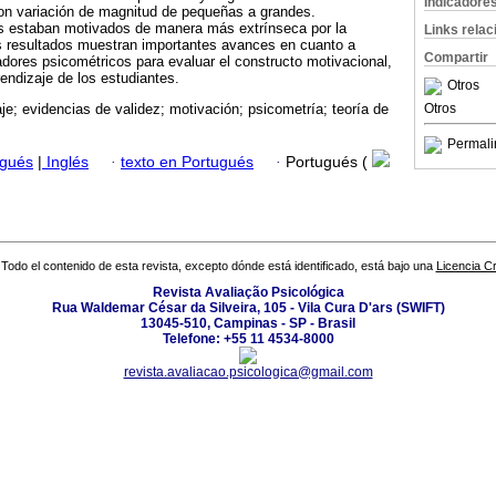
Indicadore
 con variación de magnitud de pequeñas a grandes.
es estaban motivados de manera más extrínseca por la
Links rela
os resultados muestran importantes avances en cuanto a
Compartir
ores psicométricos para evaluar el constructo motivacional,
rendizaje de los estudiantes.
Otros
Otros
je; evidencias de validez; motivación; psicometría; teoría de
Permali
ugués
|
Inglés
·
texto en Portugués
·
Portugués (
Todo el contenido de esta revista, excepto dónde está identificado, está bajo una
Licencia 
Revista Avaliação Psicológica
Rua Waldemar César da Silveira, 105 - Vila Cura D'ars (SWIFT)
13045-510, Campinas - SP - Brasil
Telefone: +55 11 4534-8000
revista.avaliacao.psicologica@gmail.com