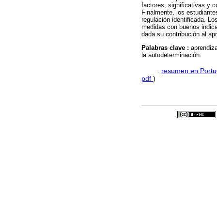
factores, significativas y
Finalmente, los estudiant
regulación identificada. L
medidas con buenos indicad
dada su contribución al ap
Palabras clave :
aprendiza
la autodeterminación.
·
resumen en Port
pdf
)