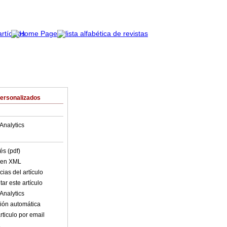
Personalizados
Analytics
és (pdf)
o en XML
ias del artículo
ar este artículo
Analytics
ión automática
rticulo por email