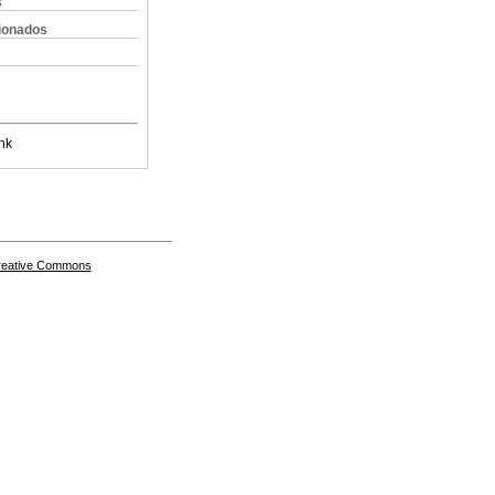
s
cionados
nk
Creative Commons