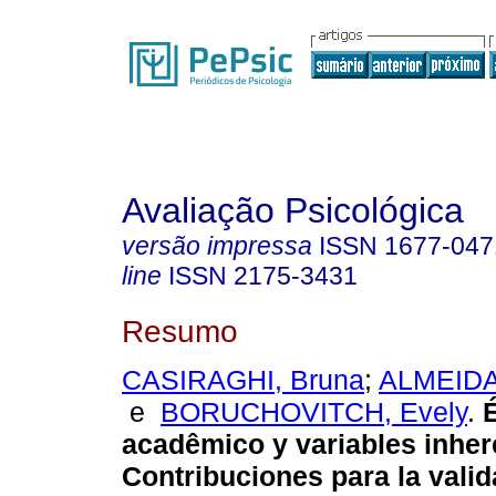
Avaliação Psicológica
versão impressa
ISSN
1677-047
line
ISSN
2175-3431
Resumo
CASIRAGHI, Bruna
;
ALMEIDA,
e
BORUCHOVITCH, Evely
.
acadêmico y variables inher
Contribuciones para la vali