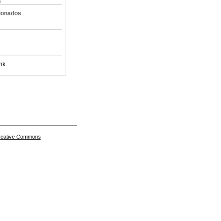
s
cionados
nk
Creative Commons