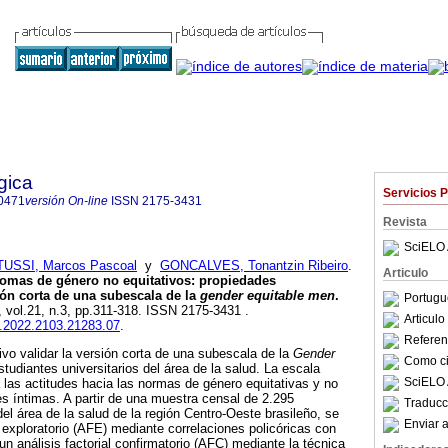
gica
Servicios 
0471
versión On-line
ISSN
2175-3431
Revista
SciELO 
USSI, Marcos Pascoal
y
GONCALVES, Tonantzin Ribeiro
.
Articulo
nomas de género no equitativos
:
propiedades
ión corta de una subescala de la
gender equitable men
.
Portugu
, vol.21, n.3, pp.311-318. ISSN 2175-3431 .
Articul
ap.2022.2103.21283.07
.
Referenc
ivo validar la versión corta de una subescala de la
Gender
Como cit
tudiantes universitarios del área de la salud. La escala
SciELO 
a las actitudes hacia las normas de género equitativas y no
es íntimas. A partir de una muestra censal de 2.295
Traducc
del área de la salud de la región Centro-Oeste brasileño, se
Enviar a
al exploratorio (AFE) mediante correlaciones policóricas con
un análisis factorial confirmatorio (AFC) mediante la técnica