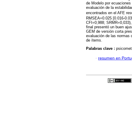
de Modelo por ecuaciones E
evaluación de la estabilida
encontrados en el AFE resul
RMSEA=0.025 [0.016-0.03
CFI=0,988; SRMR=0,033), 
final presentó un buen aju
GEM de versión corta prese
evaluación de las normas 
de ítems.
Palabras clave :
psicomet
·
resumen en Port