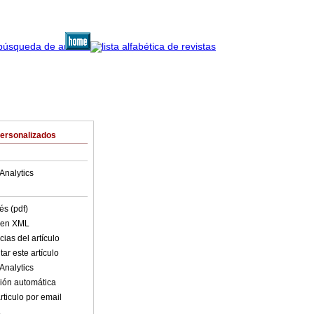
Personalizados
Analytics
és (pdf)
o en XML
ias del artículo
ar este artículo
Analytics
ión automática
rticulo por email