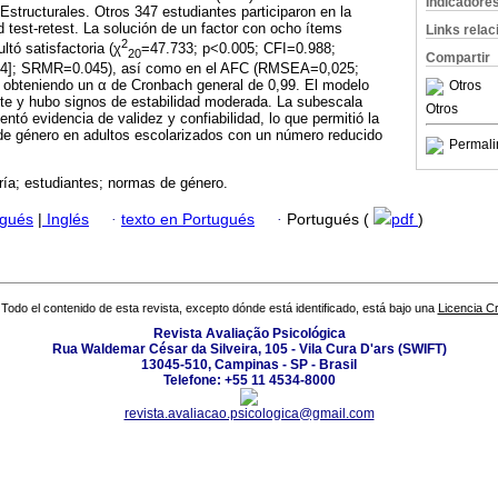
Indicadore
structurales. Otros 347 estudiantes participaron en la
d test-retest. La solución de un factor con ocho ítems
Links rela
2
tó satisfactoria (χ
=47.733; p<0.005; CFI=0.988;
20
Compartir
4]; SRMR=0.045), así como en el AFC (RMSEA=0,025;
obteniendo un α de Cronbach general de 0,99. El modelo
Otros
ste y hubo signos de estabilidad moderada. La subescala
Otros
ntó evidencia de validez y confiabilidad, lo que permitió la
de género en adultos escolarizados con un número reducido
Permali
ría; estudiantes; normas de género.
ugués
|
Inglés
·
texto en Portugués
·
Portugués (
pdf
)
Todo el contenido de esta revista, excepto dónde está identificado, está bajo una
Licencia 
Revista Avaliação Psicológica
Rua Waldemar César da Silveira, 105 - Vila Cura D'ars (SWIFT)
13045-510, Campinas - SP - Brasil
Telefone: +55 11 4534-8000
revista.avaliacao.psicologica@gmail.com