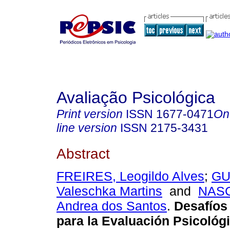
Avaliação Psicológica
Print version
ISSN
1677-0471
On
line version
ISSN
2175-3431
Abstract
FREIRES, Leogildo Alves
;
GU
Valeschka Martins
and
NAS
Andrea dos Santos
.
Desafíos
para la Evaluación Psicológ