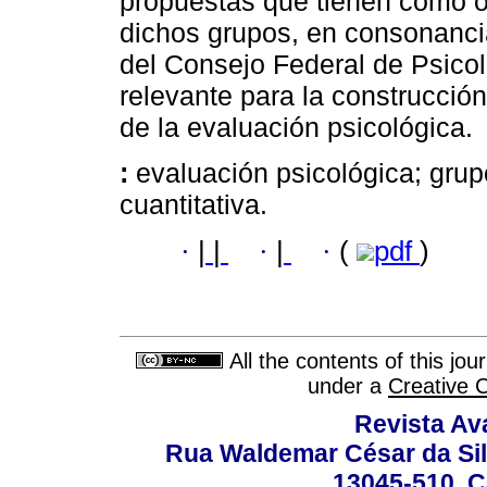
propuestas que tienen como obj
dichos grupos, en consonanci
del Consejo Federal de Psicol
relevante para la construcción
de la evaluación psicológica.
:
evaluación psicológica; grup
cuantitativa.
·
|
|
·
|
·
(
pdf
)
All the contents of this jo
under a
Creative 
Revista Av
Rua Waldemar César da Silv
13045-510, C