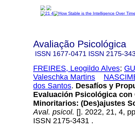
Avaliação Psicológica
ISSN
1677-0471
ISSN
2175-34
FREIRES, Leogildo Alves
;
GU
Valeschka Martins
NASCIME
dos Santos
.
Desafíos y Propu
Evaluación Psicológica con
Minoritarios
:
(Des)ajustes S
Aval. psicol.
[]. 2022, 21, 4, p
ISSN 2175-3431 .