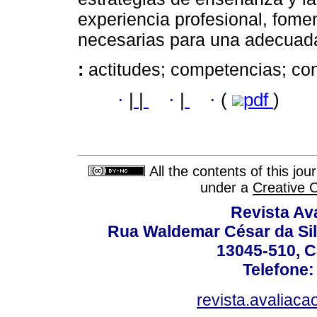
experiencia profesional, fome
necesarias para una adecuada
:
actitudes; competencias; co
·
|
|
·
|
·
(
pdf
)
All the contents of this jo
under a
Creative 
Revista Av
Rua Waldemar César da Silv
13045-510, C
Telefone:
revista.avaliac