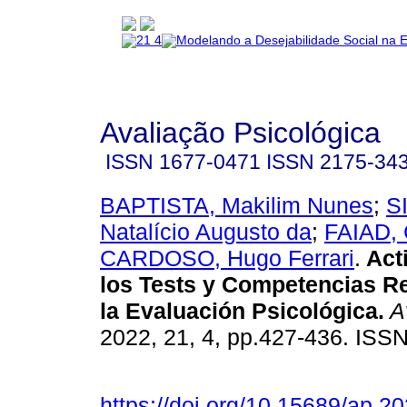
Avaliação Psicológica
ISSN
1677-0471
ISSN
2175-34
BAPTISTA, Makilim Nunes
;
S
Natalício Augusto da
;
FAIAD, 
CARDOSO, Hugo Ferrari
.
Act
los Tests y Competencias R
la Evaluación Psicológica
.
Av
2022, 21, 4, pp.427-436. ISS
https://doi.org/10.15689/ap.