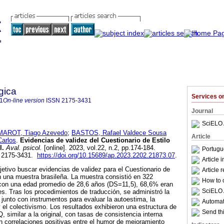
gica
Services 
1
On-line version
ISSN
2175-3431
Journal
SciELO 
MAROT, Tiago Azevedo
;
BASTOS, Rafael Valdece Sousa
Article
arlos
.
Evidencias de validez del Cuestionario de Estilo
l.
Aval. psicol.
[online]. 2023, vol.22, n.2, pp.174-184.
Portugu
 2175-3431.
https://doi.org/10.15689/ap.2023.2202.21873.07
.
Article 
etivo buscar evidencias de validez para el Cuestionario de
Article 
 una muestra brasileña. La muestra consistió en 322
How to c
s con una edad promedio de 28,6 años (DS=11,5), 68,6% eran
SciELO 
. Tras los procedimientos de traducción, se administró la
 junto con instrumentos para evaluar la autoestima, la
Automati
y el colectivismo. Los resultados exhibieron una estructura de
Send thi
, similar a la original, con tasas de consistencia interna
n correlaciones positivas entre el humor de mejoramiento