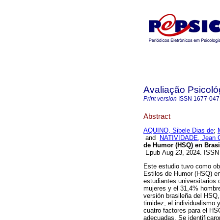
Avaliação Psicoló
Print version
ISSN
1677-047
Abstract
AQUINO, Sibele Dias de
;
and
NATIVIDADE, Jean C
de Humor (HSQ) en Brasi
Epub Aug 23, 2024. ISSN
Este estudio tuvo como obj
Estilos de Humor (HSQ) en
estudiantes universitario
mujeres y el 31,4% hombres
versión brasileña del HSQ,
timidez, el individualismo 
cuatro factores para el HSQ
adecuadas. Se identificaro