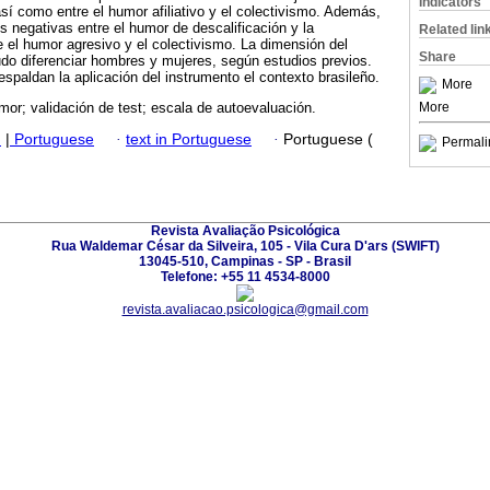
Indicators
así como entre el humor afiliativo y el colectivismo. Además,
s negativas entre el humor de descalificación y la
Related lin
 el humor agresivo y el colectivismo. La dimensión del
Share
do diferenciar hombres y mujeres, según estudios previos.
spaldan la aplicación del instrumento el contexto brasileño.
More
More
mor; validación de test; escala de autoevaluación.
h
|
Portuguese
·
text in Portuguese
·
Portuguese (
Permali
Revista Avaliação Psicológica
Rua Waldemar César da Silveira, 105 - Vila Cura D'ars (SWIFT)
13045-510, Campinas - SP - Brasil
Telefone: +55 11 4534-8000
revista.avaliacao.psicologica@gmail.com