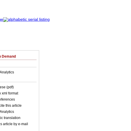
on Demand
Analytics
ese (pdf)
in xml format
references
ite this article
Analytics
c translation
s article by e-mail