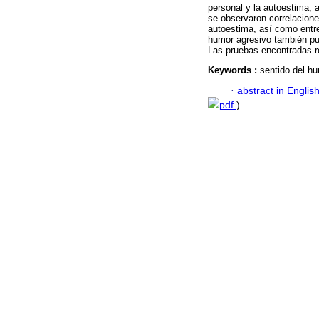
personal y la autoestima, 
se observaron correlacione
autoestima, así como entre
humor agresivo también pu
Las pruebas encontradas re
Keywords :
sentido del hu
·
abstract in Englis
pdf
)