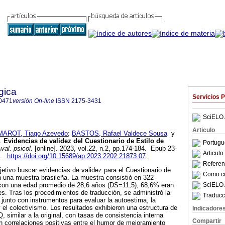
gica
Servicios 
0471
versión On-line
ISSN
2175-3431
SciELO 
Articulo
MAROT, Tiago Azevedo
;
BASTOS, Rafael Valdece Sousa
y
.
Evidencias de validez del Cuestionario de Estilo de
Portugu
val. psicol.
[online]. 2023, vol.22, n.2, pp.174-184. Epub 23-
Articul
71.
https://doi.org/10.15689/ap.2023.2202.21873.07
.
Referenc
etivo buscar evidencias de validez para el Cuestionario de
Como cit
 una muestra brasileña. La muestra consistió en 322
SciELO 
s con una edad promedio de 28,6 años (DS=11,5), 68,6% eran
. Tras los procedimientos de traducción, se administró la
Traducc
 junto con instrumentos para evaluar la autoestima, la
y el colectivismo. Los resultados exhibieron una estructura de
Indicadore
, similar a la original, con tasas de consistencia interna
Compartir
n correlaciones positivas entre el humor de mejoramiento