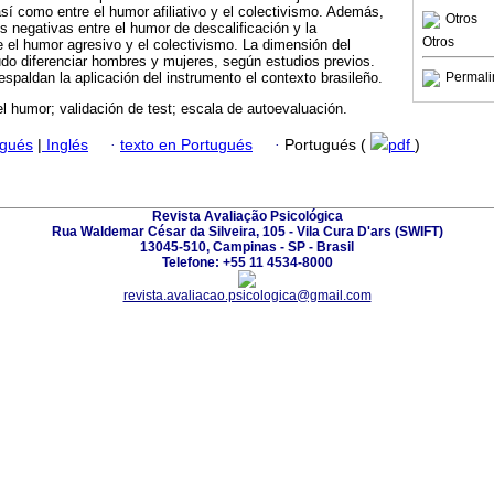
así como entre el humor afiliativo y el colectivismo. Además,
Otros
s negativas entre el humor de descalificación y la
Otros
 el humor agresivo y el colectivismo. La dimensión del
do diferenciar hombres y mujeres, según estudios previos.
spaldan la aplicación del instrumento el contexto brasileño.
Permali
el humor; validación de test; escala de autoevaluación.
ugués
|
Inglés
·
texto en Portugués
·
Portugués (
pdf
)
Revista Avaliação Psicológica
Rua Waldemar César da Silveira, 105 - Vila Cura D'ars (SWIFT)
13045-510, Campinas - SP - Brasil
Telefone: +55 11 4534-8000
revista.avaliacao.psicologica@gmail.com