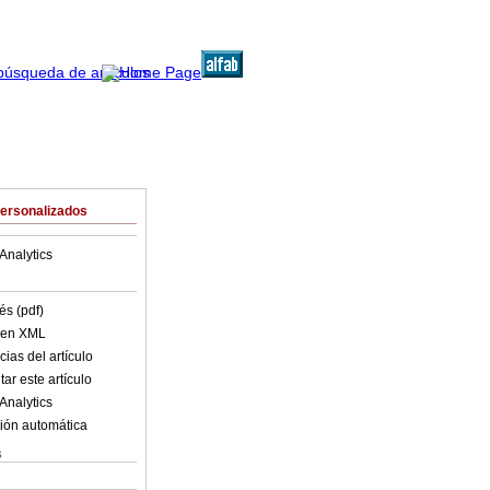
Personalizados
Analytics
és (pdf)
o en XML
ias del artículo
ar este artículo
Analytics
ión automática
s