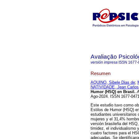
Avaliação Psicoló
versión impresa
ISSN
1677-
Resumen
AQUINO, Sibele Dias de
;
NATIVIDADE, Jean Carlos
Humor (HSQ) en Brasil.
A
Ago-2024. ISSN 1677-04
Este estudio tuvo como obj
Estilos de Humor (HSQ) en
estudiantes universitario
mujeres y el 31,4% hombres
versión brasileña del HSQ,
timidez, el individualismo 
cuatro factores para el HSQ
adecuadas. Se identificaro