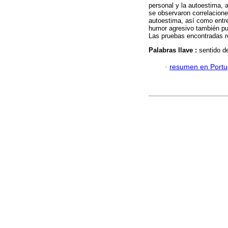
personal y la autoestima, 
se observaron correlacione
autoestima, así como entre
humor agresivo también pu
Las pruebas encontradas re
Palabras llave :
sentido d
·
resumen en Port