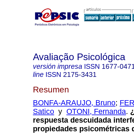
Avaliação Psicológica
versión impresa
ISSN
1677-047
line
ISSN
2175-3431
Resumen
BONFA-ARAUJO, Bruno
;
FER
Satico
y
OTONI, Fernanda
.
¿
respuesta descuidada interfe
propiedades psicométricas 