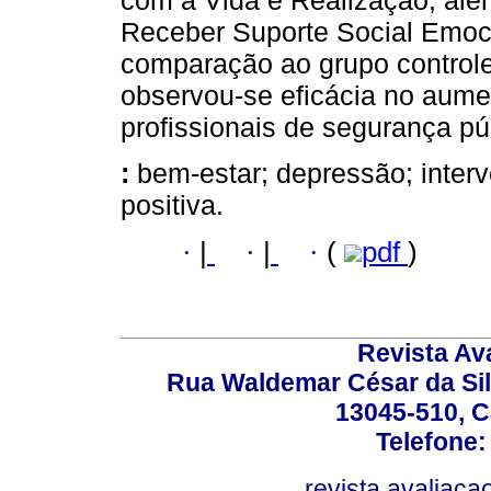
com a Vida e Realização, alé
Receber Suporte Social Emoc
comparação ao grupo controle
observou-se eficácia no aume
profissionais de segurança pú
:
bem-estar; depressão; interv
positiva.
·
|
·
|
·
(
pdf
)
Revista Av
Rua Waldemar César da Silv
13045-510, C
Telefone:
revista.avaliac