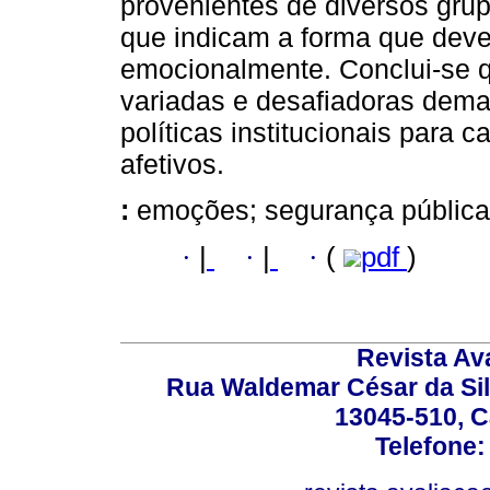
provenientes de diversos gru
que indicam a forma que deve
emocionalmente. Conclui-se qu
variadas e desafiadoras dema
políticas institucionais para 
afetivos.
:
emoções; segurança pública;
·
|
·
|
·
(
pdf
)
Revista Av
Rua Waldemar César da Silv
13045-510, C
Telefone: