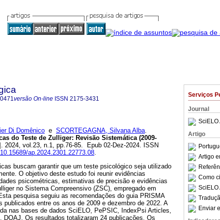
gica
Serviços P
-0471
versão On-line
ISSN
2175-3431
Journal
SciELO 
er Di Domênico
e
SCORTEGAGNA, Silvana Alba
.
Artigo
as do Teste de Zulliger: Revisão Sistemática (2009-
]. 2024, vol.23, n.1, pp.76-85. Epub 02-Dez-2024. ISSN
Portugu
g/10.15689/ap.2024.2301.22773.08
.
Artigo 
cas buscam garantir que um teste psicológico seja utilizado
Referên
mente. O objetivo deste estudo foi reunir evidências
Como cit
dades psicométricas, estimativas de precisão e evidências
SciELO 
Zulliger no Sistema Compreensivo (ZSC), empregado em
. Esta pesquisa seguiu as recomendações do guia PRISMA
Traduçã
s publicados entre os anos de 2009 e dezembro de 2022. A
Enviar e
izada nas bases de dados SciELO, PePSIC, IndexPsi Articles,
, DOAJ. Os resultados totalizaram 24 publicações. Os