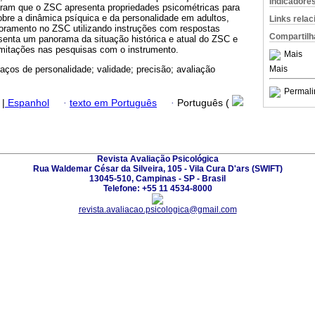
Indicadore
ram que o ZSC apresenta propriedades psicométricas para
obre a dinâmica psíquica e da personalidade em adultos,
Links rela
oramento no ZSC utilizando instruções com respostas
Compartilh
esenta um panorama da situação histórica e atual do ZSC e
mitações nas pesquisas com o instrumento.
Mais
Mais
traços de personalidade; validade; precisão; avaliação
Permali
|
Espanhol
·
texto em Português
·
Português (
Revista Avaliação Psicológica
Rua Waldemar César da Silveira, 105 - Vila Cura D'ars (SWIFT)
13045-510, Campinas - SP - Brasil
Telefone: +55 11 4534-8000
revista.avaliacao.psicologica@gmail.com