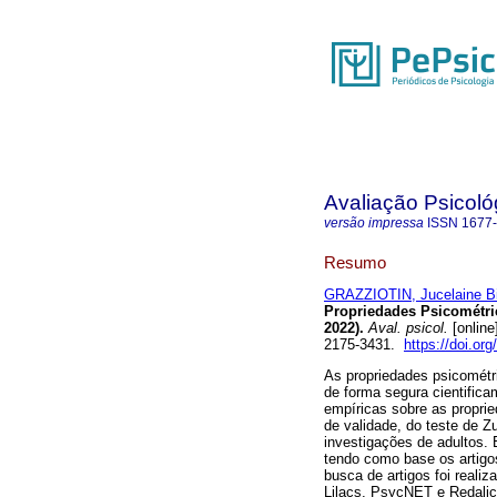
Avaliação Psicoló
versão impressa
ISSN
1677
Resumo
GRAZZIOTIN, Jucelaine Bi
Propriedades Psicométric
2022).
Aval. psicol.
[online
2175-3431.
https://doi.or
As propriedades psicométri
de forma segura cientifica
empíricas sobre as proprie
de validade, do teste de 
investigações de adultos
tendo como base os artigo
busca de artigos foi real
Lilacs, PsycNET e Redalic