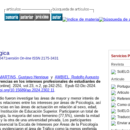
gica
Servicios 
0471
versión On-line
ISSN
2175-3431
Revista
SciELO 
MARTINS, Gustavo Henrique
y
AMBIEL, Rodolfo Augusto
Articulo
rencias en los intereses profesionales de estudiantes de
online]. 2024, vol.23, n.2, pp.242-251. Epub 02-Dic-2024.
Portugu
doi.org/10.15689/ap.2024.2302.11
.
Articul
dio fueron investigar las áreas de mayor y menor interés de
Referenc
las relaciones entre los intereses por áreas de Psicología, así
Como cit
cias en las áreas de actuación en relación al sexo, edad,
SciELO 
 Institución de Educación Superior. Participaron un total de
gía, la mayoría del sexo femenino (77,5%), siendo la mitad
Traducc
y la otra de una universidad privada. Los participantes
Enviar a
sencial la Escala de Intereses por Áreas de la Psicología
s evidenciaron el área de Tráfico como la menos preferida