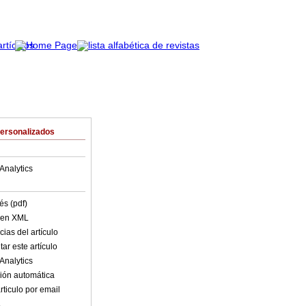
Personalizados
Analytics
és (pdf)
o en XML
ias del artículo
ar este artículo
Analytics
ión automática
rticulo por email