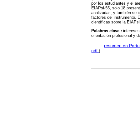
por los estudiantes y el á
EIAPsi-55, solo 18 present
analizadas, y también se id
factores del instrumento. 
científicas sobre la EIAPs
Palabras clave :
intereses
orientación profesional y d
·
resumen en Port
pdf
)