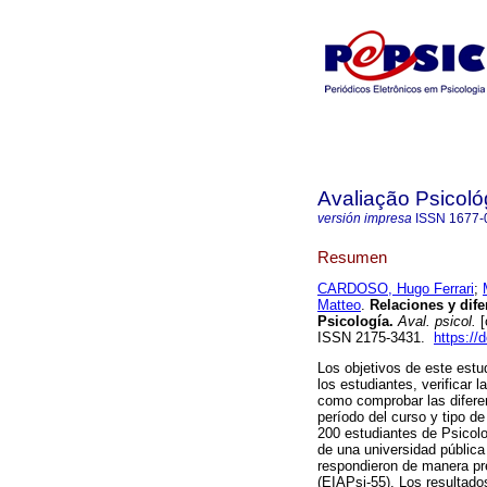
Avaliação Psicoló
versión impresa
ISSN
1677-
Resumen
CARDOSO, Hugo Ferrari
;
Matteo
.
Relaciones y dife
Psicología.
Aval. psicol.
[
ISSN 2175-3431.
https://
Los objetivos de este estu
los estudiantes, verificar 
como comprobar las diferen
período del curso y tipo de
200 estudiantes de Psicolo
de una universidad pública 
respondieron de manera pre
(EIAPsi-55). Los resultado