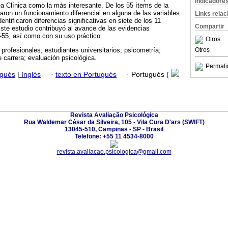
Indicadore
rea Clínica como la más interesante. De los 55 ítems de la
aron un funcionamiento diferencial en alguna de las variables
Links rela
entificaron diferencias significativas en siete de los 11
Compartir
Este estudio contribuyó al avance de las evidencias
i-55, así como con su uso práctico.
Otros
Otros
 profesionales; estudiantes universitarios; psicometría;
e carrera; evaluación psicológica.
Permali
ugués
|
Inglés
·
texto en Portugués
·
Portugués (
Revista Avaliação Psicológica
Rua Waldemar César da Silveira, 105 - Vila Cura D'ars (SWIFT)
13045-510, Campinas - SP - Brasil
Telefone: +55 11 4534-8000
revista.avaliacao.psicologica@gmail.com