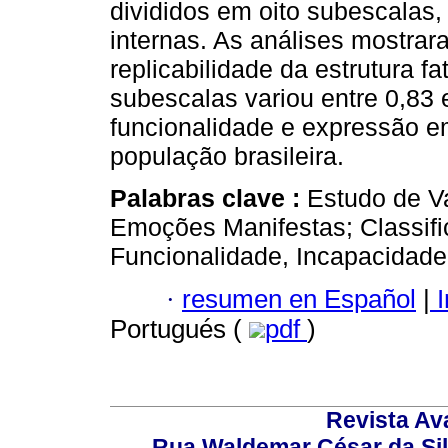
divididos em oito subescalas
internas. As análises mostrar
replicabilidade da estrutura fa
subescalas variou entre 0,83 
funcionalidade e expressão em
população brasileira.
Palabras clave :
Estudo de Va
Emoções Manifestas; Classifi
Funcionalidade, Incapacidade
·
resumen en Español
|
I
Portugués (
pdf
)
Revista Av
Rua Waldemar César da Silv