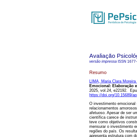
Avaliação Psicoló
versão impressa
ISSN
1677
Resumo
LIMA, Maria Clara Moreira
Emocional: Elaboração e 
2025, vol.24, e22192. Ep
https://doi.org/10.15689/a
O investimento emocional d
relacionamentos amorosos 
afetuoso. Apesar de ser um
científica carece de instr
teve como objetivos constr
mensurar o investimento em
regiões do país. Os resul
apresenta estrutura com d