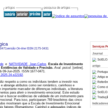
gica
Serviços P
-0471
versão On-line
ISSN
2175-3431
Journal
SciELO 
 de
e
NATIVIDADE, Jean Carlos
.
Escala de Investimento
artigo
Evidências de Validade e Precisão.
Aval. psicol.
[online].
ub 09-Jun-2025. ISSN 1677-0471.
Portugu
p.2025.24.e22192
.
Artigo 
iz respeito a como os indivíduos tendem a investir nos
Referên
e abrange atributos como ser romântico, carinhoso e
Como cit
 importante marcador de diferenças individuais, a literatura
SciELO 
umentos para aferir o investimento emocional. Este estudo
uir e buscar evidências de validade de um instrumento para
Traduçã
ocional. Para isso, participaram 769 brasileiros das cinco
tados mostraram que a Escala de Investimento Emocional
Indicadore
ois fatores (Romantismo; Carinho) e adequados índices de