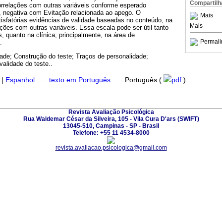
Compartilh
correlações com outras variáveis conforme esperado
, negativa com Evitação relacionada ao apego. O
Mais
isfatórias evidências de validade baseadas no conteúdo, na
Mais
ações com outras variáveis. Essa escala pode ser útil tanto
 quanto na clínica; principalmente, na área de
Permali
.
ade; Construção do teste; Traços de personalidade;
alidade do teste..
|
Espanhol
·
texto em Português
·
Português (
pdf
)
Revista Avaliação Psicológica
Rua Waldemar César da Silveira, 105 - Vila Cura D'ars (SWIFT)
13045-510, Campinas - SP - Brasil
Telefone: +55 11 4534-8000
revista.avaliacao.psicologica@gmail.com