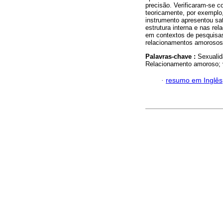
precisão. Verificaram-se 
teoricamente, por exemplo
instrumento apresentou sat
estrutura interna e nas rel
em contextos de pesquisas,
relacionamentos amorosos
Palavras-chave :
Sexualid
Relacionamento amoroso; v
·
resumo em Inglês