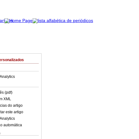
ersonalizados
Analytics
ês (pdf)
em XML
cias do artigo
ar este artigo
Analytics
o automática
s