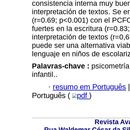
consistencia interna muy buena
interpretación de textos. Se 
(r=0.69; p<0.001) con el PCF
fuertes en la escritura (r=0.83
interpretación de textos (r=0
puede ser una alternativa viab
lenguaje en niños de escolari
Palavras-chave :
psicometría;
infantil..
·
resumo em Português
|
Português (
pdf
)
Revista Av
Rua Waldemar César da Silv