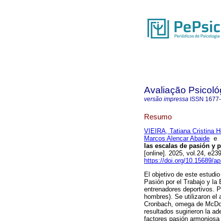
Avaliação Psicoló
versão impressa
ISSN
1677
Resumo
VIEIRA, Tatiana Cristina H
Marcos Alencar Abaide
e
las escalas de pasión y 
[online]. 2025, vol.24, e
https://doi.org/10.15689/a
El objetivo de este estudi
Pasión por el Trabajo y la
entrenadores deportivos. 
hombres). Se utilizaron el a
Cronbach, omega de McDona
resultados sugirieron la ad
factores pasión armoniosa 