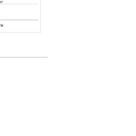
ar
nk