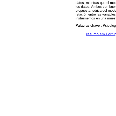
datos, mientras que el mode
los datos. Ambos con bueno
propuesta teórica del model
relación entre las variable
instrumentos en una muest
Palavras-chave :
Psicolog
·
resumo em Portu