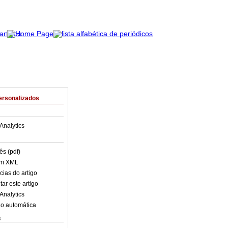
ersonalizados
Analytics
ês (pdf)
em XML
cias do artigo
ar este artigo
Analytics
o automática
s