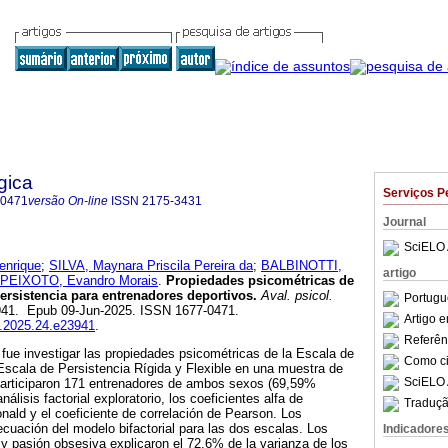
gica
Serviços P
-0471
versão On-line
ISSN
2175-3431
Journal
SciELO 
enrique
;
SILVA, Maynara Priscila Pereira da
;
BALBINOTTI,
artigo
PEIXOTO, Evandro Morais
.
Propiedades psicométricas de
persistencia para entrenadores deportivos.
Aval. psicol.
Portugu
23941. Epub 09-Jun-2025. ISSN 1677-0471.
Artigo 
p.2025.24.e23941
.
Referên
o fue investigar las propiedades psicométricas de la Escala de
Como cit
 Escala de Persistencia Rígida y Flexible en una muestra de
SciELO 
Participaron 171 entrenadores de ambos sexos (69,59%
nálisis factorial exploratorio, los coeficientes alfa de
Traduçã
ld y el coeficiente de correlación de Pearson. Los
ecuación del modelo bifactorial para las dos escalas. Los
Indicadore
y pasión obsesiva explicaron el 72,6% de la varianza de los