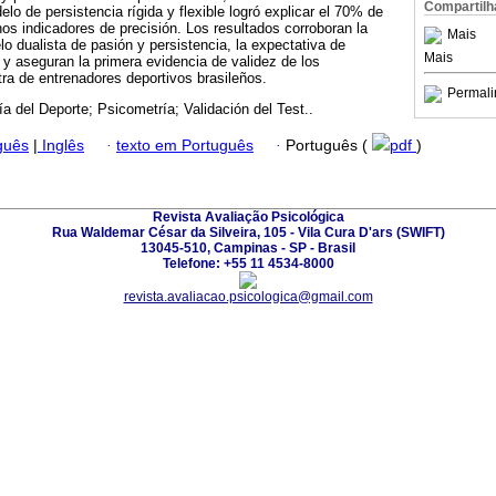
Compartilh
lo de persistencia rígida y flexible logró explicar el 70% de
s indicadores de precisión. Los resultados corroboran la
Mais
o dualista de pasión y persistencia, la expectativa de
Mais
s y aseguran la primera evidencia de validez de los
ra de entrenadores deportivos brasileños.
Permali
ía del Deporte; Psicometría; Validación del Test..
guês
|
Inglês
·
texto em Português
·
Português (
pdf
)
Revista Avaliação Psicológica
Rua Waldemar César da Silveira, 105 - Vila Cura D'ars (SWIFT)
13045-510, Campinas - SP - Brasil
Telefone: +55 11 4534-8000
revista.avaliacao.psicologica@gmail.com