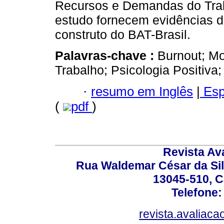
Recursos e Demandas do Trab
estudo fornecem evidências da
construto do BAT-Brasil.
Palavras-chave :
Burnout; M
Trabalho; Psicologia Positiva
·
resumo em Inglês
|
Esp
(
pdf
)
Revista Av
Rua Waldemar César da Silv
13045-510, C
Telefone:
revista.avaliac