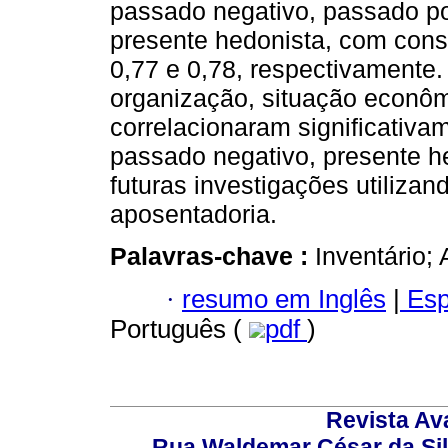
passado negativo, passado posi
presente hedonista, com consis
0,77 e 0,78, respectivamente
organização, situação econôm
correlacionaram significativ
passado negativo, presente 
futuras investigações utiliza
aposentadoria.
Palavras-chave :
Inventário;
·
resumo em Inglês
|
Esp
Português (
pdf
)
Revista Av
Rua Waldemar César da Silv