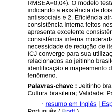
RMSEA=0,04). O modelo testad
indicando a existência de dois
antissociais e 2. Eficiência a
consistência interna feitos ne
apresenta excelente consistên
consistência interna modera
necessidade de redução de i
ICJ converge para sua utiliz
relacionados ao jeitinho brasi
identificação e mapeamento d
fenômeno.
Palavras-chave :
Jeitinho bra
Cultura brasileira; Validade; P
·
resumo em Inglês
|
Esp
Português (
pdf
)