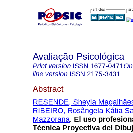
Avaliação Psicológica
Print version
ISSN
1677-0471
On
line version
ISSN
2175-3431
Abstract
RESENDE, Sheyla Magalhães
RIBEIRO, Rosângela Kátia S
Mazzorana
.
El uso profesiona
Técnica Proyectiva del Dibu